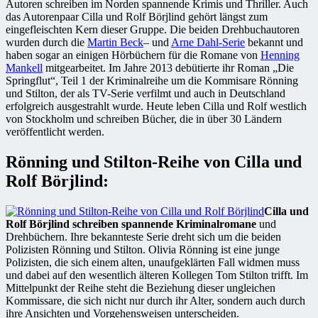
Autoren schreiben im Norden spannende Krimis und Thriller. Auch
das Autorenpaar Cilla und Rolf Börjlind gehört längst zum
eingefleischten Kern dieser Gruppe. Die beiden Drehbuchautoren
wurden durch die
Martin Beck
– und
Arne Dahl-Serie
bekannt und
haben sogar an einigen Hörbüchern für die Romane von
Henning
Mankell
mitgearbeitet. Im Jahre 2013 debütierte ihr Roman „Die
Springflut“, Teil 1 der Kriminalreihe um die Kommisare Rönning
und Stilton, der als TV-Serie verfilmt und auch in Deutschland
erfolgreich ausgestrahlt wurde. Heute leben Cilla und Rolf westlich
von Stockholm und schreiben Bücher, die in über 30 Ländern
veröffentlicht werden.
Rönning und Stilton-Reihe von Cilla und
Rolf Börjlind:
Cilla und
Rolf Börjlind schreiben spannende Kriminalromane
und
Drehbüchern. Ihre bekannteste Serie dreht sich um die beiden
Polizisten Rönning und Stilton. Olivia Rönning ist eine junge
Polizisten, die sich einem alten, unaufgeklärten Fall widmen muss
und dabei auf den wesentlich älteren Kollegen Tom Stilton trifft. Im
Mittelpunkt der Reihe steht die Beziehung dieser ungleichen
Kommissare, die sich nicht nur durch ihr Alter, sondern auch durch
ihre Ansichten und Vorgehensweisen unterscheiden.