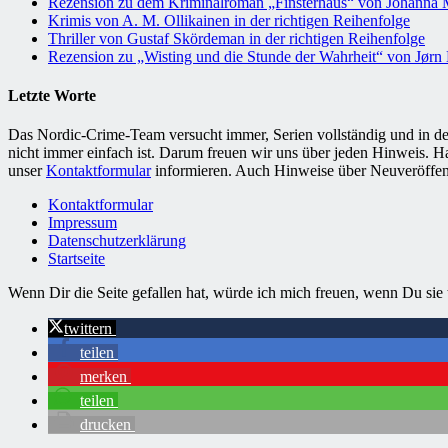
Rezension zu dem Kriminalroman „Finsterhaus“ von Johanna
Krimis von A. M. Ollikainen in der richtigen Reihenfolge
Thriller von Gustaf Skördeman in der richtigen Reihenfolge
Rezension zu „Wisting und die Stunde der Wahrheit“ von Jørn 
Letzte Worte
Das Nordic-Crime-Team versucht immer, Serien vollständig und in der
nicht immer einfach ist. Darum freuen wir uns über jeden Hinweis. H
unser
Kontaktformular
informieren. Auch Hinweise über Neuveröffe
Kontaktformular
Impressum
Datenschutzerklärung
Startseite
Wenn Dir die Seite gefallen hat, würde ich mich freuen, wenn Du sie t
twittern
teilen
merken
teilen
drucken