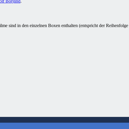
olf Börjlind
.
:
lme sind in den einzelnen Boxen enthalten (entspricht der Reihenfolg