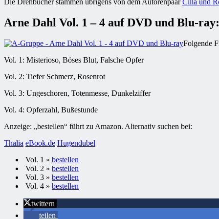
Die Drehbücher stammen übrigens von dem Autorenpaar
Cilla und R
Arne Dahl Vol. 1 – 4 auf DVD und Blu-ray
Folgende Fi
Vol. 1: Misterioso, Böses Blut, Falsche Opfer
Vol. 2: Tiefer Schmerz, Rosenrot
Vol. 3: Ungeschoren, Totenmesse, Dunkelziffer
Vol. 4: Opferzahl, Bußestunde
Anzeige: „bestellen“ führt zu Amazon. Alternativ suchen bei:
Thalia
eBook.de
Hugendubel
Vol. 1 »
bestellen
Vol. 2 »
bestellen
Vol. 3 »
bestellen
Vol. 4 »
bestellen
twittern
teilen