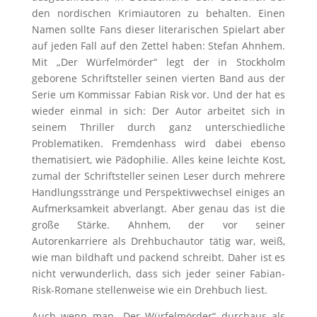
den nordischen Krimiautoren zu behalten. Einen
Namen sollte Fans dieser literarischen Spielart aber
auf jeden Fall auf den Zettel haben: Stefan Ahnhem.
Mit „Der Würfelmörder“ legt der in Stockholm
geborene Schriftsteller seinen vierten Band aus der
Serie um Kommissar Fabian Risk vor. Und der hat es
wieder einmal in sich: Der Autor arbeitet sich in
seinem Thriller durch ganz unterschiedliche
Problematiken. Fremdenhass wird dabei ebenso
thematisiert, wie Pädophilie. Alles keine leichte Kost,
zumal der Schriftsteller seinen Leser durch mehrere
Handlungsstränge und Perspektivwechsel einiges an
Aufmerksamkeit abverlangt. Aber genau das ist die
große Stärke. Ahnhem, der vor seiner
Autorenkarriere als Drehbuchautor tätig war, weiß,
wie man bildhaft und packend schreibt. Daher ist es
nicht verwunderlich, dass sich jeder seiner Fabian-
Risk-Romane stellenweise wie ein Drehbuch liest.
Auch wenn man „Der Würfelmörder“ durchaus als