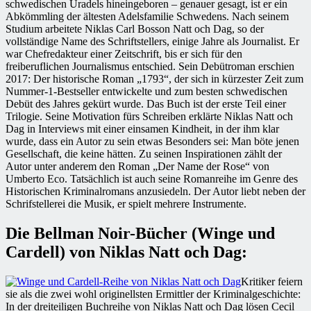
schwedischen Uradels hineingeboren – genauer gesagt, ist er ein
Abkömmling der ältesten Adelsfamilie Schwedens. Nach seinem
Studium arbeitete Niklas Carl Bosson Natt och Dag, so der
vollständige Name des Schriftstellers, einige Jahre als Journalist. Er
war Chefredakteur einer Zeitschrift, bis er sich für den
freiberuflichen Journalismus entschied. Sein Debütroman erschien
2017: Der historische Roman „1793“, der sich in kürzester Zeit zum
Nummer-1-Bestseller entwickelte und zum besten schwedischen
Debüt des Jahres gekürt wurde. Das Buch ist der erste Teil einer
Trilogie. Seine Motivation fürs Schreiben erklärte Niklas Natt och
Dag in Interviews mit einer einsamen Kindheit, in der ihm klar
wurde, dass ein Autor zu sein etwas Besonders sei: Man böte jenen
Gesellschaft, die keine hätten. Zu seinen Inspirationen zählt der
Autor unter anderem den Roman „Der Name der Rose“ von
Umberto Eco. Tatsächlich ist auch seine Romanreihe im Genre des
Historischen Kriminalromans anzusiedeln. Der Autor liebt neben der
Schrifstellerei die Musik, er spielt mehrere Instrumente.
Die Bellman Noir-Bücher (Winge und
Cardell) von Niklas Natt och Dag:
Kritiker feiern
sie als die zwei wohl originellsten Ermittler der Kriminalgeschichte:
In der dreiteiligen Buchreihe von Niklas Natt och Dag lösen Cecil