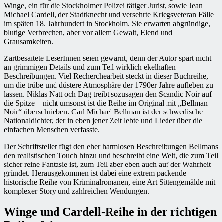
Winge, ein für die Stockholmer Polizei tätiger Jurist, sowie Jean
Michael Cardell, der Stadtknecht und versehrte Kriegsveteran Fälle
im späten 18. Jahrhundert in Stockholm. Sie erwarten abgründige,
blutige Verbrechen, aber vor allem Gewalt, Elend und
Grausamkeiten.
Zartbesaitete LeserInnen seien gewarnt, denn der Autor spart nicht
an grimmigen Details und zum Teil wirklich ekelhaften
Beschreibungen. Viel Recherchearbeit steckt in dieser Buchreihe,
um die trübe und düstere Atmosphäre der 1790er Jahre aufleben zu
lassen. Niklas Natt och Dag treibt sozusagen den Scandic Noir auf
die Spitze – nicht umsonst ist die Reihe im Original mit „Bellman
Noir“ überschrieben. Carl Michael Bellman ist der schwedische
Nationaldichter, der in eben jener Zeit lebte und Lieder über die
einfachen Menschen verfasste.
Der Schriftsteller fügt den eher harmlosen Beschreibungen Bellmans
den realistischen Touch hinzu und beschreibt eine Welt, die zum Teil
sicher reine Fantasie ist, zum Teil aber eben auch auf der Wahrheit
gründet. Herausgekommen ist dabei eine extrem packende
historische Reihe von Kriminalromanen, eine Art Sittengemälde mit
komplexer Story und zahlreichen Wendungen.
Winge und Cardell-Reihe in der richtigen