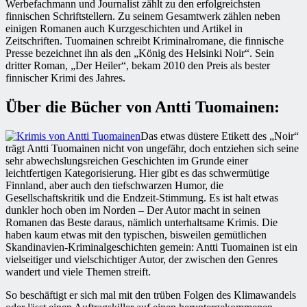
Werbefachmann und Journalist zählt zu den erfolgreichsten
finnischen Schriftstellern. Zu seinem Gesamtwerk zählen neben
einigen Romanen auch Kurzgeschichten und Artikel in
Zeitschriften. Tuomainen schreibt Kriminalromane, die finnische
Presse bezeichnet ihn als den „König des Helsinki Noir“. Sein
dritter Roman, „Der Heiler“, bekam 2010 den Preis als bester
finnischer Krimi des Jahres.
Über die Bücher von Antti Tuomainen:
Das etwas düstere Etikett des „Noir“
trägt Antti Tuomainen nicht von ungefähr, doch entziehen sich seine
sehr abwechslungsreichen Geschichten im Grunde einer
leichtfertigen Kategorisierung. Hier gibt es das schwermütige
Finnland, aber auch den tiefschwarzen Humor, die
Gesellschaftskritik und die Endzeit-Stimmung. Es ist halt etwas
dunkler hoch oben im Norden – Der Autor macht in seinen
Romanen das Beste daraus, nämlich unterhaltsame Krimis. Die
haben kaum etwas mit den typischen, bisweilen gemütlichen
Skandinavien-Kriminalgeschichten gemein: Antti Tuomainen ist ein
vielseitiger und vielschichtiger Autor, der zwischen den Genres
wandert und viele Themen streift.
So beschäftigt er sich mal mit den trüben Folgen des Klimawandels