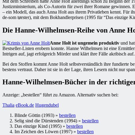
Mit dem Schreiben hatte Anne Holt allerdings schon zu Beginn der 199
Justizministerium, als Co-Autorin für zwei ihrer Romane gewinnen. E
– ein Modell, das auch Anna Holt aus ihrem Privatleben kennt. Für i
de-som tørster), mit dem Bokhandlerprisen (1995 für “Das einzige 
Die Hanne-Wilhelmsen-Reihe von Anne Ho
Anne Holt ist ungemein produktiv
und hat 
Bestseller-Listen erobern konnte. Hanne Wilhelmsen ist eine Ermittler
Intrigen auf, jagt erfolgreich Mörder und klärt ihre Fälle akribisch auf.
Bei den Stoffen kommt Anne Holt selbstverständlich ihre fundierte beru
bestens vertraut. Daher ist sie in der Lage, ihren Lesern nicht nur sp
Hanne-Wilhelmsen-Bücher in der richtigen
Anzeige: „bestellen“ führt zu Amazon. Alternativ suchen bei:
Thalia
eBook.de
Hugendubel
Blinde Göttin (1993) »
bestellen
Selig sind die Dürstenden (1994) »
bestellen
Das einzige Kind (1995) »
bestellen
Im Zeichen des Löwen (1997) »
bestellen