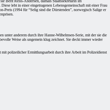
sie Berit Reiss-Andersen, damals Staatssekretärin im
Diese lebt in einer eingetragenen Lebensgemeinschaft mit einer Frau
n-Preis (1994 für “Selig sind die Dürstenden”, norwegisch Salige er
enprisen.
nen unter anderem durch ihre Hanne-Wilhelmsen-Serie, mit der sie die
iebevolle Weise als ungemein klug zeichnet. Sie deckt immer wieder
mit polizeilicher Ermittlungsarbeit durch ihre Arbeit im Polizeidienst