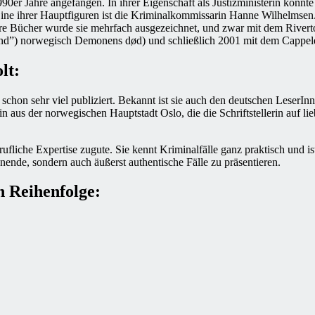
0er Jahre angefangen. In ihrer Eigenschaft als Justizministerin konnte 
ine ihrer Hauptfiguren ist die Kriminalkommissarin Hanne Wilhelmsen. 
hre Bücher wurde sie mehrfach ausgezeichnet, und zwar mit dem Riverto
Kind”) norwegisch Demonens død) und schließlich 2001 mit dem Cappel
lt:
schon sehr viel publiziert. Bekannt ist sie auch den deutschen LeserIn
in aus der norwegischen Hauptstadt Oslo, die die Schriftstellerin auf l
fliche Expertise zugute. Sie kennt Kriminalfälle ganz praktisch und ist 
annende, sondern auch äußerst authentische Fälle zu präsentieren.
 Reihenfolge: