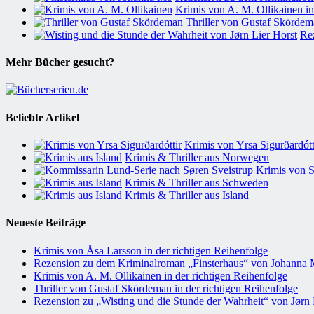
Krimis von A. M. Ollikainen in
Thriller von Gustaf Skördema
Rez
Mehr Bücher gesucht?
Beliebte Artikel
Krimis von Yrsa Sigurðardótti
Krimis & Thriller aus Norwegen
Krimis von S
Krimis & Thriller aus Schweden
Krimis & Thriller aus Island
Neueste Beiträge
Krimis von Åsa Larsson in der richtigen Reihenfolge
Rezension zu dem Kriminalroman „Finsterhaus“ von Johanna
Krimis von A. M. Ollikainen in der richtigen Reihenfolge
Thriller von Gustaf Skördeman in der richtigen Reihenfolge
Rezension zu „Wisting und die Stunde der Wahrheit“ von Jørn 